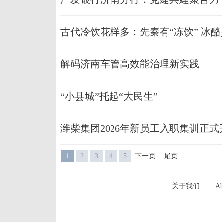
古代冷饮花样多：先秦有“冻饮” 冰
解码济南车管高效能治理新实践
“小县城”托起“大民生”
潍柴集团2026年新员工入职集训正式
1
2
3
4
5
下一页
尾页
关于我们
Ab