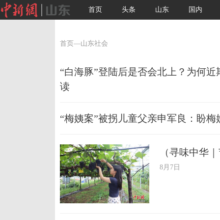
首页
头条
山东
国内
首页
—山东社会
“白海豚”登陆后是否会北上？为何近
读
“梅姨案”被拐儿童父亲申军良：盼梅
（寻味中华｜
8月7日