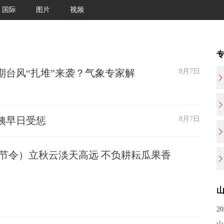
国际
图片
视频
期台风“扎堆”来袭？气象专家解
8月7日
姨早日受惩
8月7日
节令）立秋云淡天高远 不负耕耘瓜果香
2