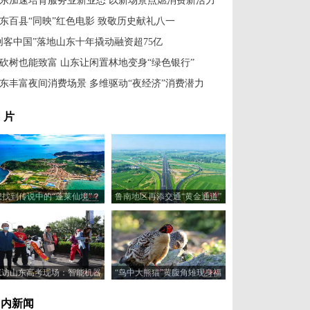
东加速培育服务业新业态 以新场景点燃消费新活力
东百县“同映”红色电影 致敬历史献礼八一
创客中国”落地山东十年撬动融资超75亿
砍树也能致富 山东让闲置林地变身“绿色银行”
东丰富夜间消费场景 多维驱动“夜经济”消费潜力
 片
想找到传说中的“蓬莱仙境”？
鲁南地区再添交通“黄金通道”
这里或许“有求必应”
助力区域经济协同发展
探访山东高考现场：智能机器
“鸟中大熊猫”黄腹角雉现身福
人“趣味护考”
建建瓯
国内新闻