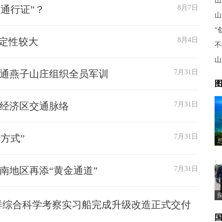
山
通行证”？
8月7日
山
“
确定性较大
8月4日
不
山
融通燕子山庄组织全员军训
7月31日
图
原经济区交通脉络
7月31日
方式”
7月31日
南地区再添“黄金通道”
7月31日
海洋综合科学考察实习船完成升级改造正式交付