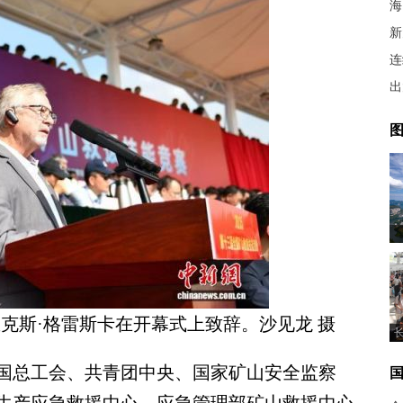
海
新
连
出
图
克斯·格雷斯卡在开幕式上致辞。沙见龙 摄
总工会、共青团中央、国家矿山安全监察