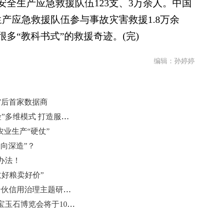
全生产应急救援队伍123支、3万余人。中国
产应急救援队伍参与事故灾害救援1.8万余
很多“教科书式”的救援奇迹。(完)
编辑：孙婷婷
”后首家数据商
烟台市民政局创新“政府+慈善+保险”多维模式 打造服务类社会救助发展新生态
农业生产“硬仗”
向深造”？
办法！
收好粮卖好价”
校地携手 智库赋能 山东肥城红色合伙信用治理主题研讨会召开
中国（济南）第十届文房四宝暨珠宝玉石博览会将于10月16日开幕