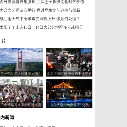
内外嘉宾将云集滕州 共探墨子鲁班文化时代价值
大众文艺座谈会举行 探讨网络文艺评价与创新
续阴雨天气下玉米霉变风险上升 该如何处理？
太阳了！山东13日、14日大部分地区多云或晴天
 片
贵州鸭池河大桥壮美如画
北京持续降雨 民众雨中通勤通
学
长三角铁路迎来返程客流最高
山东济南：趵突泉“趵突夜
峰
画”亮相
国内新闻