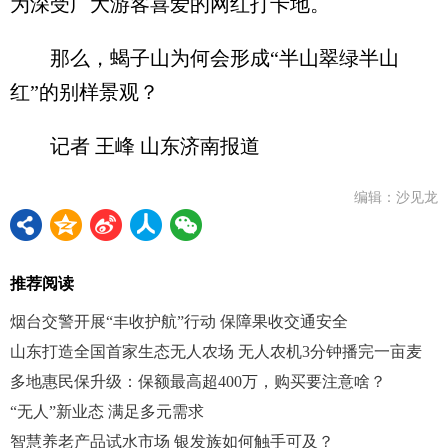
为深受广大游客喜爱的网红打卡地。
那么，蝎子山为何会形成“半山翠绿半山
红”的别样景观？
记者 王峰 山东济南报道
编辑：沙见龙
推荐阅读
烟台交警开展“丰收护航”行动 保障果收交通安全
山东打造全国首家生态无人农场 无人农机3分钟播完一亩麦
多地惠民保升级：保额最高超400万，购买要注意啥？
“无人”新业态 满足多元需求
智慧养老产品试水市场 银发族如何触手可及？