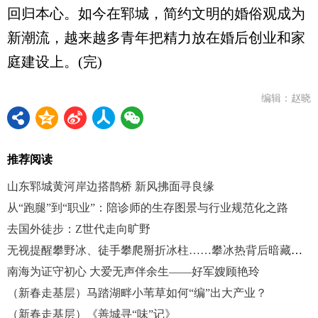
回归本心。如今在郓城，简约文明的婚俗观成为
新潮流，越来越多青年把精力放在婚后创业和家
庭建设上。(完)
编辑：赵晓
推荐阅读
山东郓城黄河岸边搭鹊桥 新风拂面寻良缘
从“跑腿”到“职业”：陪诊师的生存图景与行业规范化之路
去国外徒步：Z世代走向旷野
无视提醒攀野冰、徒手攀爬掰折冰柱……攀冰热背后暗藏安全风险
南海为证守初心 大爱无声伴余生——好军嫂顾艳玲
（新春走基层）马踏湖畔小苇草如何“编”出大产业？
（新春走基层）《善城寻“味”记》