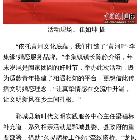
活动现场。崔如坤 摄
“依托黄河文化底蕴，我们打造了‘黄河畔·李
集缘’婚恋服务品牌。”李集镇镇长陈静介绍，年
末岁尾是阖家团圆的好时节，举办此次活动，既
为适龄青年搭建了相遇相知的平台，更想借此传
播文明婚恋理念，“让真挚情感在交流中升温，
让文明新风在乡土间扎根。”
郓城县新时代文明实践服务中心主任梁福标
补充道，系列相亲活动是郓城县委、县政府的重
要部署，借助“久灵鹊桥工作站”牵线搭桥、“龙凤