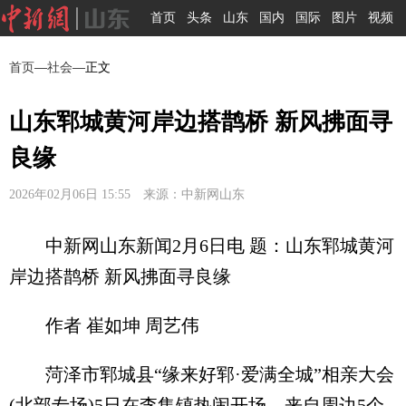
首页
头条
山东
国内
国际
图片
视频
首页
—
社会
—正文
山东郓城黄河岸边搭鹊桥 新风拂面寻
良缘
2026年02月06日 15:55 来源：中新网山东
中新网山东新闻2月6日电 题：山东郓城黄河
岸边搭鹊桥 新风拂面寻良缘
作者 崔如坤 周艺伟
菏泽市郓城县“缘来好郓·爱满全城”相亲大会
(北部专场)5日在李集镇热闹开场，来自周边5个