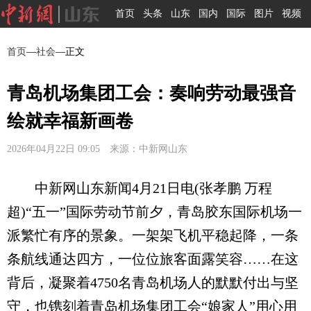
首页
头条
山东
国内
国际
图片
视频
首页
—
社会
—正文
青岛机场集团工会：奏响劳动最强音
绘就幸福新画卷
2026年04月22日 09:05 来源：中新网山东
中新网山东新闻4月21日电(张孝鹏 万程
超)“五一”国际劳动节前夕，青岛胶东国际机场一
派繁忙有序的景象。一架架飞机平稳起降，一条
条航线通达四方，一位位旅客面露笑容……在这
背后，凝聚着4750名青岛机场人的默默付出与坚
守，也镌刻着青岛机场集团工会“娘家人”用心用