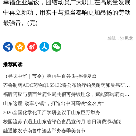
幸福企业建设，团结动员广大职工在高质量发展
中再立新功，用实干与担当奏响更加昂扬的劳动
最强音。(完)
编辑：沙见龙
推荐阅读
（寻味中华｜节令）酥雨生百谷 耕播待夏盈
齐鲁制药ADC药物QLS5132将公布治疗铂类耐药卵巢癌研究结果
福牌阿胶与新西兰鹿业局共倡可持续理念，赋能高端鹿肉价值
山东这座“动车小镇”，打造出中国高铁“金名片”
2026全国化学化工产学研会议于山东巨野举办
校园流苏节遇上山东省绿色食品宣传月 春日消费添动能
融通旅发济南鲁中酒店举办春季美食节