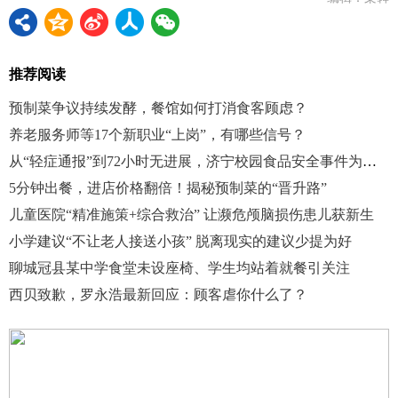
推荐阅读
预制菜争议持续发酵，餐馆如何打消食客顾虑？
养老服务师等17个新职业“上岗”，有哪些信号？
从“轻症通报”到72小时无进展，济宁校园食品安全事件为何“捂”得这么紧？
5分钟出餐，进店价格翻倍！揭秘预制菜的“晋升路”
儿童医院“精准施策+综合救治” 让濒危颅脑损伤患儿获新生
小学建议“不让老人接送小孩” 脱离现实的建议少提为好
聊城冠县某中学食堂未设座椅、学生均站着就餐引关注
西贝致歉，罗永浩最新回应：顾客虐你什么了？