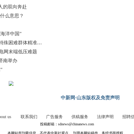
人的双向奔赴
是什么意思？
海洋中国”
烟台市民政局以“一事一议”破题 为特殊困难群体精准兜底
村电网末端低压难题
济南举办
”
中新网·山东版权及免责声明
out us
联系我们
广告服务
供稿服务
法律声明
招聘
投稿邮箱：sdnews@chinanews.com
本网站所刊载信息，不代表中新社观点。 刊用本网站稿件，务经书面授权。