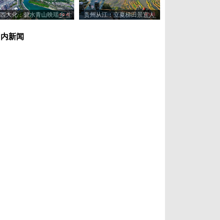
西大化：碧水青山映瑶乡 生
贵州从江：立夏梯田景宜人
态美景入画来
国内新闻