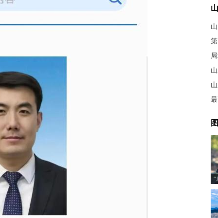
第
局
山
图