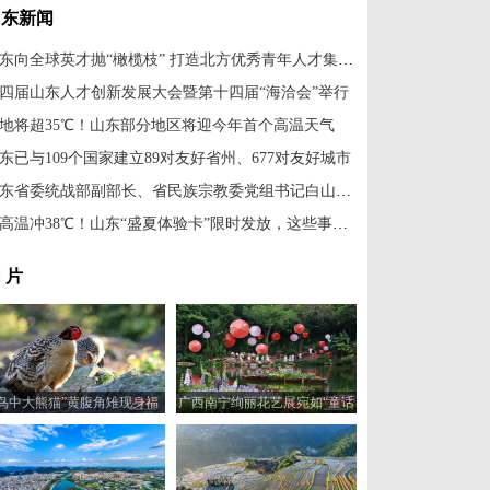
山东新闻
山东向全球英才抛“橄榄枝” 打造北方优秀青年人才集聚区
四届山东人才创新发展大会暨第十四届“海洽会”举行
地将超35℃！山东部分地区将迎今年首个高温天气
东已与109个国家建立89对友好省州、677对友好城市
山东省委统战部副部长、省民族宗教委党组书记白山到中新社山东分社走访调研
最高温冲38℃！山东“盛夏体验卡”限时发放，这些事项需注意
 片
“鸟中大熊猫”黄腹角雉现身福
广西南宁绚丽花艺展宛如“童话
建建瓯
世界”