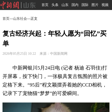
首页
头条
山东
国内
国际
图片
视频
首页
—
山东社会
—正文
复古经济兴起：年轻人愿为“回忆”买
单
2026年05月25日 10:22 来源：中国新闻网
中新网银川5月24日电 (记者 杨迪 石羽佳)打
开屏幕，按下快门，一张极具复古氛围的照片被
定格下来。“95后”程文颖摆弄着她的CCD相机，
记录下了宠物猫“梦梦”的可爱瞬间。