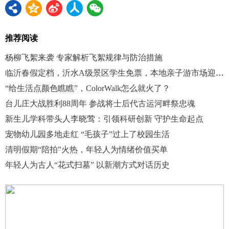
推荐阅读
杨柳飞絮来袭 专家解析飞絮规律与防治措施
临沂春假定档，沂水A级景区学生免票，本地亲子游市场迎高峰
“给生活点颜色瞧瞧”，ColorWalk怎么就火了？
台儿庄大战胜利88周年 参战将士后代古运河畔祭忠魂
新生儿学科带头人李晓莺：引领科研创新 守护生命起点
宠物幼儿园多地走红 “毛孩子”过上了校园生活
清明假期“陪拍”火热，年轻人为情绪价值买单
年轻人为古人“花式扫墓” 以新潮方式对话历史