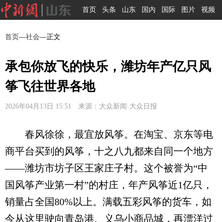
首页
头条
山东
国内
国际
图片
视频
首页
—
社会
—正文
承包你放飞的快乐，潍坊年产亿只风
筝飞往世界各地
2026年04月13日 15:51 来源：大众新闻·大众日报
春风徐徐，最宜放风筝。在淘宝、京东等电
商平台买到的风筝，十之八九都来自同一个地方
——潍坊市坊子区王家庄子村。这个被誉为“中
国风筝产业第一村”的村庄，年产风筝近1亿只，
销量占全国80%以上。满载五彩风筝的货车，如
今从这里驶向青岛港、义乌小商品城，再漂洋过