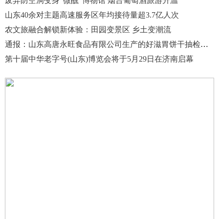
废弃防空洞变身“微醺”博物馆 烟台葡萄酒旅游升温
山东40余对主题高速服务区年均接待量超3.7亿人次
农文旅融合解锁新体验：田园变景区 乡土变潮流
通报：山东高唐永旺食品有限公司生产的好滋胃饼干抽检不合格
第十届中华老字号(山东)博览会将于5月29日在济南启幕