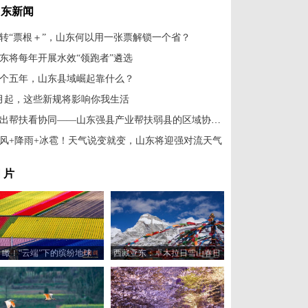
山东新闻
转“票根＋”，山东何以用一张票解锁一个省？
东将每年开展水效“领跑者”遴选
个五年，山东县域崛起靠什么？
月起，这些新规将影响你我生活
跳出帮扶看协同——山东强县产业帮扶弱县的区域协同观察
风+降雨+冰雹！天气说变就变，山东将迎强对流天气
 片
瞰！“云端”下的缤纷地球
西藏亚东：卓木拉日雪山春日
风光美如画