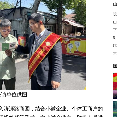
玩
山
下
5
大
图
受访单位供图
济泺路商圈，结合小微企业、个体工商户的