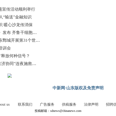
题宣传活动顺利举行
人“输送”金融知识
识 暖心沙龙传消保
《2025中国干细胞产业发展白皮书》发布 齐鲁干细胞等入选综合实力top10
全民“沐”书香 “悦”读向未来——山东鄄城开展第31个世界读书日活动暨全民阅读活动周
培训会
才释放何种信号？
22岁姑娘突发截瘫 宣武济南医院“京济协同”连夜施救成功
中新网·山东版权及免责声明
out us
联系我们
广告服务
供稿服务
法律声明
招聘
投稿邮箱：sdnews@chinanews.com