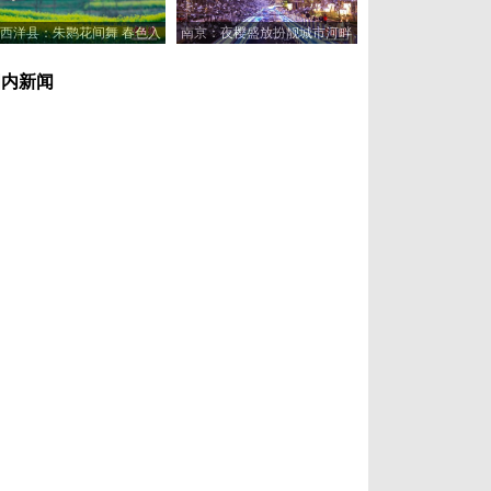
西洋县：朱鹮花间舞 春色入
南京：夜樱盛放扮靓城市河畔
画来
国内新闻