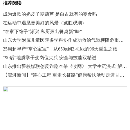
推荐阅读
成为爆款的奶皮子糖葫芦 是自古就有的零食吗
在运动中遇见更美好的风景（览胜观潮）
“在家下馆子”渐兴 私厨烹出餐桌新“味”
山东大学附属儿童医院多学科协作成功救治气道梗阻危重症女童
25周超早产“掌心宝宝”，从650g到2.41kg的96天重生之旅
“90后”地质学子变岗位尖兵 安全与技能双精进
山东推出警校媒联创反诈剧本杀《收网》 大学生沉浸式“解锁”防骗技能
【澎湃新闻】“连心工程 重走长征路”健康帮扶活动走进甘肃宕昌县