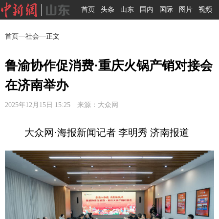
首页
头条
山东
国内
国际
图片
视频
首页
—
社会
—正文
鲁渝协作促消费·重庆火锅产销对接会
在济南举办
2025年12月15日 15:25 来源：大众网
大众网·海报新闻记者 李明秀 济南报道