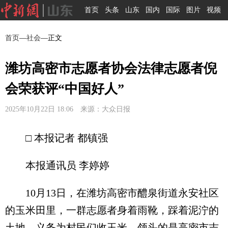
首页
头条
山东
国内
国际
图片
视频
首页
—
社会
—正文
潍坊高密市志愿者协会法律志愿者倪
会荣获评“中国好人”
2025年10月22日 18:06 来源：大众日报
□ 本报记者 都镇强
本报通讯员 李婷婷
10月13日，在潍坊高密市醴泉街道永安社区
的玉米田里，一群志愿者身着雨靴，踩着泥泞的
土地，义务为村民们收玉米。领头的是高密市志