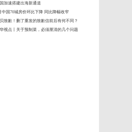
国加速搭建出海新通道
月中国70城房价环比下降 同比降幅收窄
贝致歉！删了重发的致歉信前后有何不同？
华视点丨关于预制菜，必须厘清的几个问题