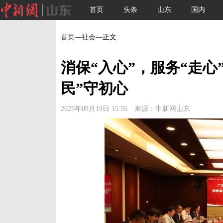
首页
头条
山东
国内
首页
—
社会
—正文
消保“入心”，服务“走心
民”守初心
2025年09月19日 15:55 来源：中新网山东