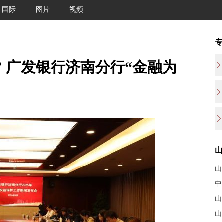
国际
图片
视频
” 广发银行济南分行“金融为
山
中
山
山