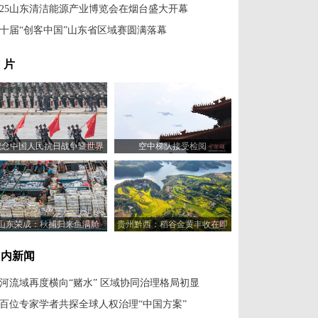
025山东清洁能源产业博览会在烟台盛大开幕
十届“创客中国”山东省区域赛圆满落幕
 片
纪念中国人民抗日战争暨世界
空中梯队接受检阅
反法西斯战争胜利80周年大会
举行
山东荣成：秋捕归来鱼满舱
贵州黔西：稻谷金黄丰收在即
国内新闻
河流域再度横向“赌水” 区域协同治理格局初显
百位专家学者共探全球人权治理“中国方案”