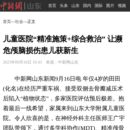
首页
头条
山东
国内
国际
图片
视频
首页
—
社会
—正文
儿童医院“精准施策+综合救治” 让濒
危颅脑损伤患儿获新生
2025年09月16日 10:43 来源：中新网山东
中新网山东新闻9月16日电 年仅4岁的田田
(化名)在经历严重车祸、接受双侧去骨瓣减压术
后陷入“植物状态”，多家医院评估预后极差。抱
着最后一线希望，家属来到山东大学附属儿童医
院。令人欣喜的是，在神经外科主任医师王广宇
团队带领下，通过多学科协作(MDT)、精准颅骨