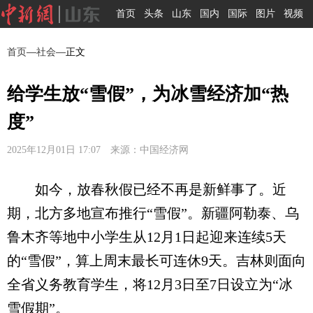
首页
头条
山东
国内
国际
图片
视频
首页
—
社会
—正文
给学生放“雪假”，为冰雪经济加“热
度”
2025年12月01日 17:07 来源：中国经济网
如今，放春秋假已经不再是新鲜事了。近
期，北方多地宣布推行“雪假”。新疆阿勒泰、乌
鲁木齐等地中小学生从12月1日起迎来连续5天
的“雪假”，算上周末最长可连休9天。吉林则面向
全省义务教育学生，将12月3日至7日设立为“冰
雪假期”。