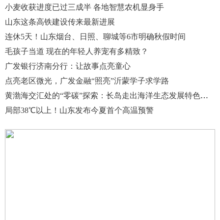
小麦收获进度已过三成半 各地智慧农机显身手
山东这条高铁建设传来最新进展
连休5天！山东烟台、日照、聊城等6市明确秋假时间
毛孩子当道 现在的年轻人养宠有多精致？
广发银行济南分行：让故事点亮童心
点亮老区微光，广发金融“照亮”沂蒙学子求学路
黄渤海交汇处的“零碳”探索：长岛走出海洋生态发展特色路径
局部38℃以上！山东发布今夏首个高温预警