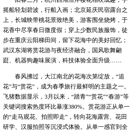
摇船轻划碧波，行船入画；北京延庆民宿露台之
上，长城映带桃花景致绝美，游客围坐烧烤，于
花香中尽享春日微度假；穿上少数民族服饰，徒
步在重庆云阳梯田间，留下花海中的美好回忆；
武汉东湖将赏花游与夜经济融合，国风歌舞翩
跹、机器狗趣味展演，科技体验全面升级……
春风拂过，大江南北的花海次第绽放，“追
花”与“赏花”，成为春季旅行最鲜明的主题之一。
飞猪数据显示，3月以来，“踏青”“赏花”“春游”等
关键词搜索热度环比暴涨380%。赏花游正从单一
的“走马观花、拍照即走”，转向花海露营、花田
研学、汉服拍照等沉浸式体验。从单一感官到全