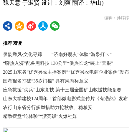
魏天意 于淑贤 设计：刘爽 翻译：华山)
编辑：孙婷婷
推荐阅读
泉韵舜风·文化寻踪——“济南好朋友”体验“游泉打卡”
“聊热入济”配备黑科技 130公里“供热长龙“装上“天眼”
2025山东省“优秀兴农主播案例”“优秀兴农电商企业案例”发布
国考报名打破“35岁门槛” 具有风向标意义
应急救援“尖兵”山东竞技 第十三届全国矿山救援技能竞赛举行
山东大学建校124周年！首部微电影式宣传片《有浩然》发布
农行山东省分行多举措助力抢秋收、稳粮安
精致摆盘“吃体验”“漂亮饭”火爆社媒