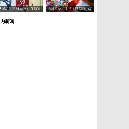
从藏品到文创 马文化在博物
西藏拉萨手工艺人赶制酥油花
馆“奔”向新岁
喜迎藏历新年
国内新闻