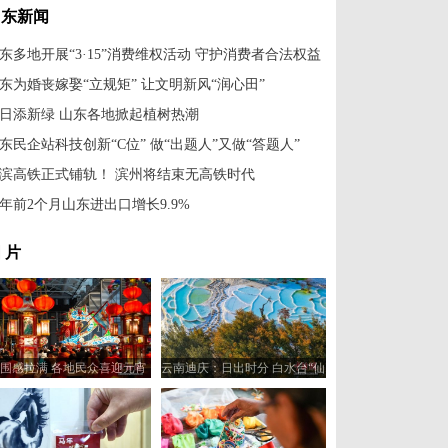
山东新闻
东多地开展“3·15”消费维权活动 守护消费者合法权益
东为婚丧嫁娶“立规矩” 让文明新风“润心田”
日添新绿 山东各地掀起植树热潮
东民企站科技创新“C位” 做“出题人”又做“答题人”
滨高铁正式铺轨！ 滨州将结束无高铁时代
年前2个月山东进出口增长9.9%
 片
围感拉满 各地民众喜迎元宵
云南迪庆：日出时分 白水台“仙
佳节
人遗田”染金边