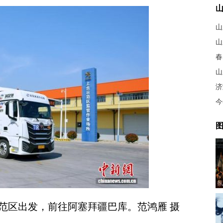
山
山
春
山
济
今
图
氛
合示范区出发，前往阿塞拜疆巴库。范鸿雁 摄