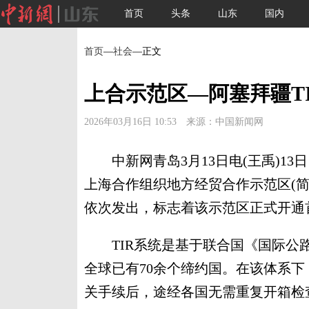
首页
头条
山东
国内
首页
—
社会
—正文
上合示范区—阿塞拜疆T
2026年03月16日 10:53 来源：中国新闻网
中新网青岛3月13日电(王禹)13
上海合作组织地方经贸合作示范区(简
依次发出，标志着该示范区正式开通
TIR系统是基于联合国《国际公路
全球已有70余个缔约国。在该体系下
关手续后，途经各国无需重复开箱检