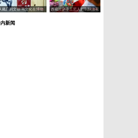
从藏品到文创 马文化在博物
西藏拉萨手工艺人赶制酥油花
馆“奔”向新岁
喜迎藏历新年
国内新闻