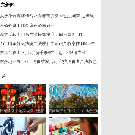
山东新闻
东优化营商环境行动方案再升级 推出30项重点措施
东省外事工作会议在济南召开
温大反转！山东气温快降快升，周末直奔20℃
025年山东各级法院共受理各类知识产权案件33955件
山东烟台福山区启动“携手攀登”计划2.0 锻造专业干部队伍
东多地开展“3·15”消费维权活动 守护消费者合法权益
 片
围感拉满 各地民众喜迎元宵
云南迪庆：日出时分 白水台“仙
佳节
人遗田”染金边