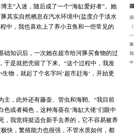
博主”入迷，随后成了一个“海缸爱好者”。她
河豚其实自然栖息在汽水环境中(盐度介于淡水
过程中，我也喜欢上了养小丑鱼和一些常见的
《
聚
础知识后，一次她在超市给河豚买食物的过
我
，于是就把壳留了下来。“这个过程中，我发
中
小生物，就起了个名字叫‘超市赶海‘，开始更
主，此外还有藤壶、管虫和海鞘。“我目前
白色或者褐色，这种海葵在‘海缸大佬’们眼中
死，我觉得挺适合新手去养的，它不容易被养
度极快，繁殖能力也很强，不管水质如何，都