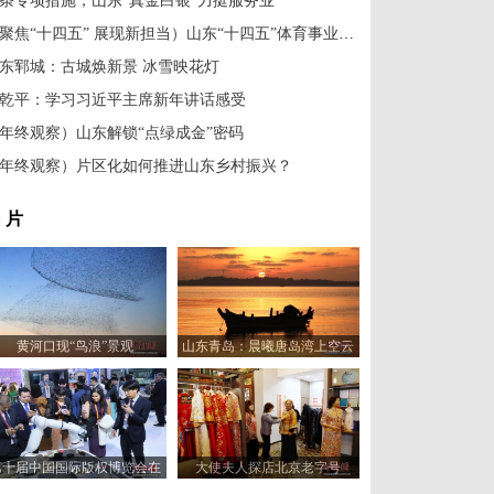
条专项措施，山东“真金白银”力挺服务业
（聚焦“十四五” 展现新担当）山东“十四五”体育事业多点开花
东郓城：古城焕新景 冰雪映花灯
乾平：学习习近平主席新年讲话感受
年终观察）山东解锁“点绿成金”密码
年终观察）片区化如何推进山东乡村振兴？
 片
黄河口现“鸟浪”景观
山东青岛：晨曦唐岛湾上空云
霞变幻 宛如油画
第十届中国国际版权博览会在
大使夫人探店北京老字号
山东青岛开幕