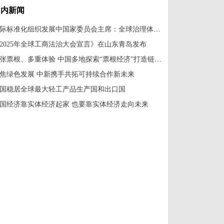
国内新闻
国际标准化组织发展中国家委员会主席：全球治理体系改革应共建共享
2025年全球工商法治大会宣言》在山东青岛发布
一张票根、多重体验 中国多地探索“票根经济”打造链式消费新场景
焦绿色发展 中新携手共拓可持续合作新未来
国稳居全球最大轻工产品生产国和出口国
国经济靠实体经济起家 也要靠实体经济走向未来