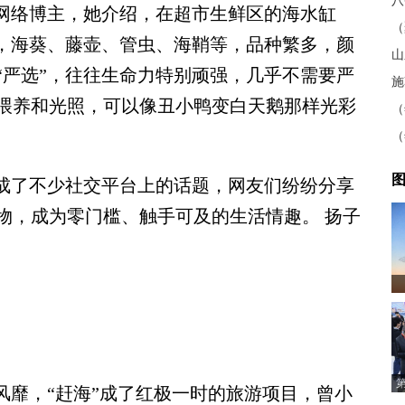
八
网络博主，她介绍，在超市生鲜区的海水缸
物，海葵、藤壶、管虫、海鞘等，品种繁多，颜
山
“严选”，往往生命力特别顽强，几乎不需要严
施
喂养和光照，可以像丑小鸭变白天鹅那样光彩
（
（
图
成了不少社交平台上的话题，网友们纷纷分享
物，成为零门槛、触手可及的生活情趣。 扬子
靡，“赶海”成了红极一时的旅游项目，曾小