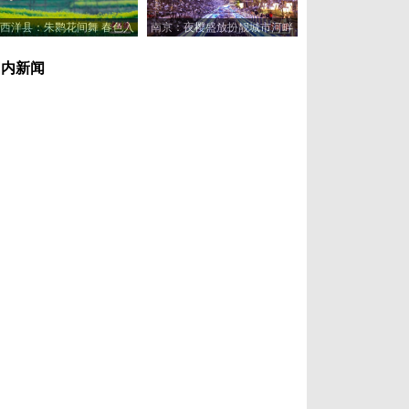
西洋县：朱鹮花间舞 春色入
南京：夜樱盛放扮靓城市河畔
画来
国内新闻