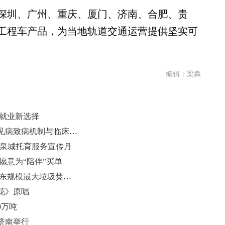
圳、广州、重庆、厦门、济南、合肥、贵
轨工程车产品，为当地轨道交通运营提供坚实可
编辑：梁犇
人就业新选择
罕见病科研领航者张开慧：聚焦罕见病致病机制与临床转化 托举患儿生命
力泉城托育服务宣传月
愿意为“陪伴”买单
小涧西余热利用项目启动建设 系山东规模最大垃圾焚烧发电余热利用项目
花》原唱
0万吨
在济南举行