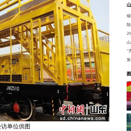
烟
陆
2
山
第
图
受访单位供图