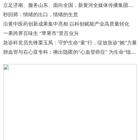
立足济南、服务山东、面向全国，新黄河全媒体传播集团在济南揭牌成立
秒回师：情绪的出口，情绪的生意
沿黄中医药创新成果集中亮相 以科创赋能产业高质量转化
一果跨界百味生 “苹果市”里百业兴
急诊科党员先锋栗玉凤：守护生命“童”行，绽放急诊“她”力量
肺血管与右心亚专科：揪出隐匿的“心血管癌症” 为生命“续航”