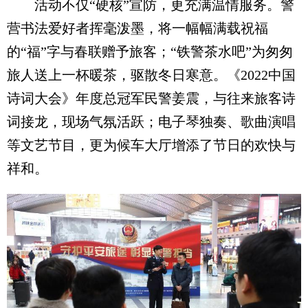
活动不仅“硬核”宣防，更充满温情服务。警
营书法爱好者挥毫泼墨，将一幅幅满载祝福
的“福”字与春联赠予旅客；“铁警茶水吧”为匆匆
旅人送上一杯暖茶，驱散冬日寒意。《2022中国
诗词大会》年度总冠军民警姜震，与往来旅客诗
词接龙，现场气氛活跃；电子琴独奏、歌曲演唱
等文艺节目，更为候车大厅增添了节日的欢快与
祥和。