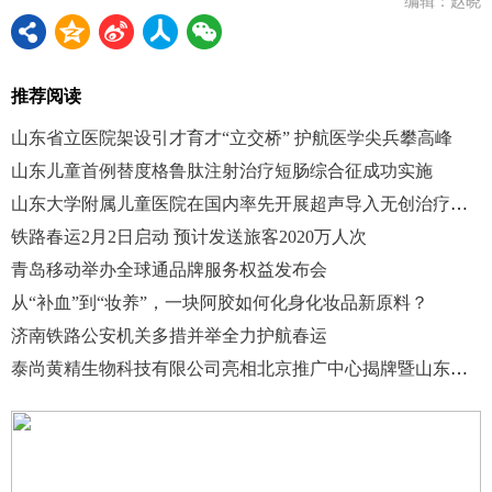
编辑：赵晓
推荐阅读
山东省立医院架设引才育才“立交桥” 护航医学尖兵攀高峰
山东儿童首例替度格鲁肽注射治疗短肠综合征成功实施
山东大学附属儿童医院在国内率先开展超声导入无创治疗血管瘤新技术
铁路春运2月2日启动 预计发送旅客2020万人次
青岛移动举办全球通品牌服务权益发布会
从“补血”到“妆养”，一块阿胶如何化身化妆品新原料？
济南铁路公安机关多措并举全力护航春运
泰尚黄精生物科技有限公司亮相北京推广中心揭牌暨山东年货节活动