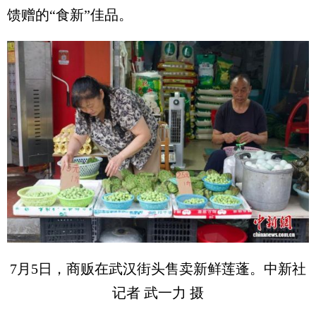
馈赠的“食新”佳品。
7月5日，商贩在武汉街头售卖新鲜莲蓬。中新社
记者 武一力 摄