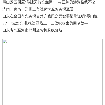
泰山景区回应“修建刀片铁丝网”：与正常的游览路线不交叉、不重叠
济南、青岛、郑州三市社保卡服务实现互通
山东在全国率先实现省外户籍民众无犯罪记录证明“零门槛”全程网办
以“一技之长”扎根边疆热土：三位职校生的回乡故事
山东青岛至河南郑州全货机航线复航