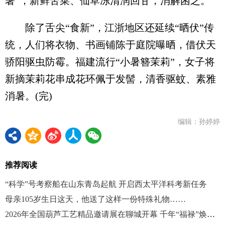
暑”，新鲜苦菜、仙草冻清润回甘，消解困乏。
除了舌尖“食新”，江浙地区还延续“晒伏”传
统，人们将衣物、书画铺陈于庭院曝晒，借伏天
骄阳驱虫防霉。福建流行“小暑簪茉莉”，女子将
新摘茉莉花串成花环佩于发髻，清香驱蚊、素雅
消暑。(完)
编辑：孙婷婷
推荐阅读
“科学”号考察船在山东青岛起航 开启西太平洋科考新任务
母亲105岁生日这天，他送了这样一份特殊礼物……
2026年全国葫芦工艺精品邀请展在聊城开幕 千年“福禄”焕新彩