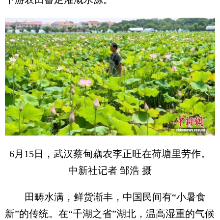
6月15日，武汉蔡甸藕农李正旺在荷塘里劳作。
中新社记者 邹浩 摄
田畴水满，鲜货渐丰，中国民间有“小暑食
新”的传统。在“千湖之省”湖北，温高湿重的气候