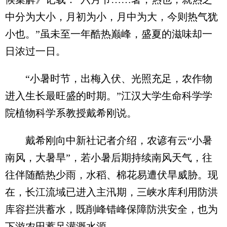
中分为大小，月初为小，月中为大，今则热气犹
小也。”虽未至一年酷热巅峰，盛夏的滋味却一
日浓过一日。
“小暑时节，出梅入伏、光照充足，农作物
进入生长最旺盛的时期。”江汉大学生命科学学
院植物科学系教授戴希刚说。
戴希刚向中新社记者介绍，农谚有云“小暑
南风，大暑旱”，若小暑后期持续南风天气，往
往伴随酷热少雨，水稻、棉花易遭伏旱威胁。现
在，长江流域已进入主汛期，三峡水库利用防洪
库容拦洪蓄水，既削峰错峰保障防洪安全，也为
下游农田蓄足灌溉水源。