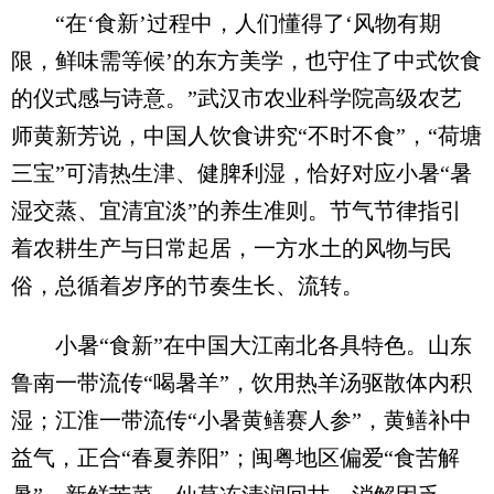
“在‘食新’过程中，人们懂得了‘风物有期
限，鲜味需等候’的东方美学，也守住了中式饮食
的仪式感与诗意。”武汉市农业科学院高级农艺
师黄新芳说，中国人饮食讲究“不时不食”，“荷塘
三宝”可清热生津、健脾利湿，恰好对应小暑“暑
湿交蒸、宜清宜淡”的养生准则。节气节律指引
着农耕生产与日常起居，一方水土的风物与民
俗，总循着岁序的节奏生长、流转。
小暑“食新”在中国大江南北各具特色。山东
鲁南一带流传“喝暑羊”，饮用热羊汤驱散体内积
湿；江淮一带流传“小暑黄鳝赛人参”，黄鳝补中
益气，正合“春夏养阳”；闽粤地区偏爱“食苦解