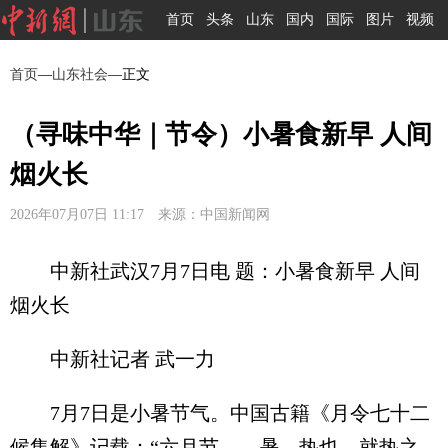
首页
头条
山东
国内
国际
图片
视频
首页
—
山东社会
—正文
（寻味中华｜节令）小暑食新早 人间
烟火长
2026年07月07日 11:17 来源：中国新闻网
中新社武汉7月7日电 题：小暑食新早 人间
烟火长
中新社记者 武一力
7月7日是小暑节气。中国古籍《月令七十二
候集解》记载：“六月节……暑，热也，就热之