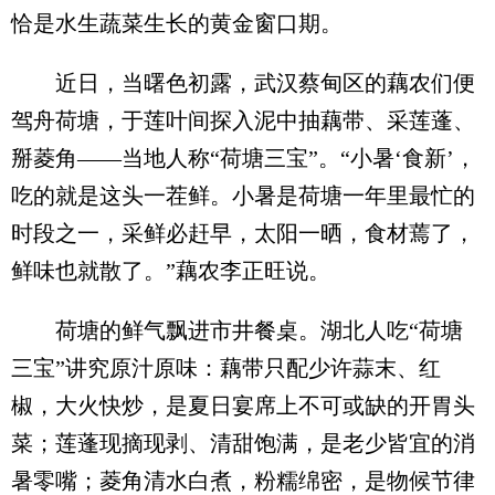
恰是水生蔬菜生长的黄金窗口期。
近日，当曙色初露，武汉蔡甸区的藕农们便
驾舟荷塘，于莲叶间探入泥中抽藕带、采莲蓬、
掰菱角——当地人称“荷塘三宝”。“小暑‘食新’，
吃的就是这头一茬鲜。小暑是荷塘一年里最忙的
时段之一，采鲜必赶早，太阳一晒，食材蔫了，
鲜味也就散了。”藕农李正旺说。
荷塘的鲜气飘进市井餐桌。湖北人吃“荷塘
三宝”讲究原汁原味：藕带只配少许蒜末、红
椒，大火快炒，是夏日宴席上不可或缺的开胃头
菜；莲蓬现摘现剥、清甜饱满，是老少皆宜的消
暑零嘴；菱角清水白煮，粉糯绵密，是物候节律