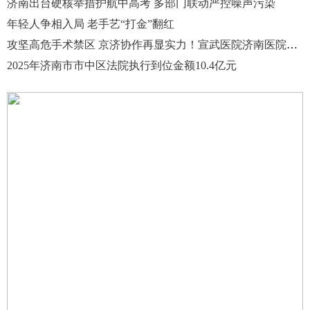
济南出台硬核举措护航中高考 多部门联动严控噪声污染
年轻人争相入局 老手艺“打金”翻红
攻坚高危手术禁区 京济协作再显实力！宣武医院济南医院完成高难度寰枢椎脱位急诊手术
2025年济南市市中区法院执行到位金额10.4亿元