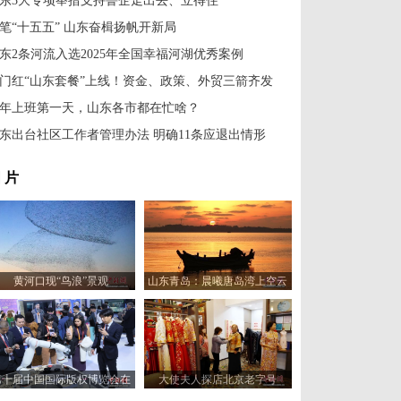
东3大专项举措支持鲁企走出去、立得住
笔“十五五” 山东奋楫扬帆开新局
东2条河流入选2025年全国幸福河湖优秀案例
门红“山东套餐”上线！资金、政策、外贸三箭齐发
年上班第一天，山东各市都在忙啥？
东出台社区工作者管理办法 明确11条应退出情形
 片
黄河口现“鸟浪”景观
山东青岛：晨曦唐岛湾上空云
霞变幻 宛如油画
第十届中国国际版权博览会在
大使夫人探店北京老字号
山东青岛开幕