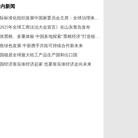
国内新闻
国际标准化组织发展中国家委员会主席：全球治理体系改革应共建共享
2025年全球工商法治大会宣言》在山东青岛发布
一张票根、多重体验 中国多地探索“票根经济”打造链式消费新场景
焦绿色发展 中新携手共拓可持续合作新未来
国稳居全球最大轻工产品生产国和出口国
国经济靠实体经济起家 也要靠实体经济走向未来