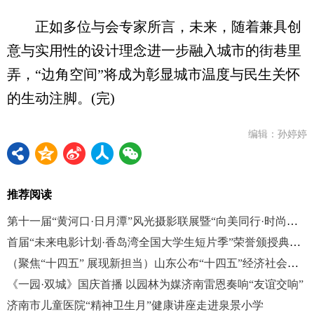
正如多位与会专家所言，未来，随着兼具创
意与实用性的设计理念进一步融入城市的街巷里
弄，“边角空间”将成为彰显城市温度与民生关怀
的生动注脚。(完)
编辑：孙婷婷
推荐阅读
第十一届“黄河口·日月潭”风光摄影联展暨“向美同行·时尚新生”海峡两岸青年时尚季活动启动
首届“未来电影计划·香岛湾全国大学生短片季”荣誉颁授典礼在烟台举行
（聚焦“十四五” 展现新担当）山东公布“十四五”经济社会发展“成绩单”
《一园·双城》国庆首播 以园林为媒济南雷恩奏响“友谊交响”
济南市儿童医院“精神卫生月”健康讲座走进泉景小学