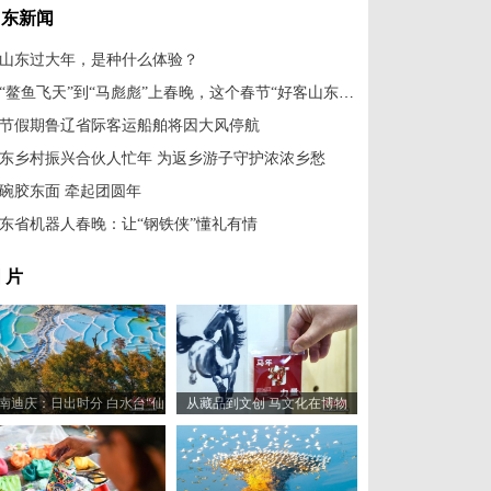
山东新闻
山东过大年，是种什么体验？
从“鳌鱼飞天”到“马彪彪”上春晚，这个春节“好客山东”赢在哪儿?
节假期鲁辽省际客运船舶将因大风停航
东乡村振兴合伙人忙年 为返乡游子守护浓浓乡愁
碗胶东面 牵起团圆年
东省机器人春晚：让“钢铁侠”懂礼有情
 片
南迪庆：日出时分 白水台“仙
从藏品到文创 马文化在博物
人遗田”染金边
馆“奔”向新岁