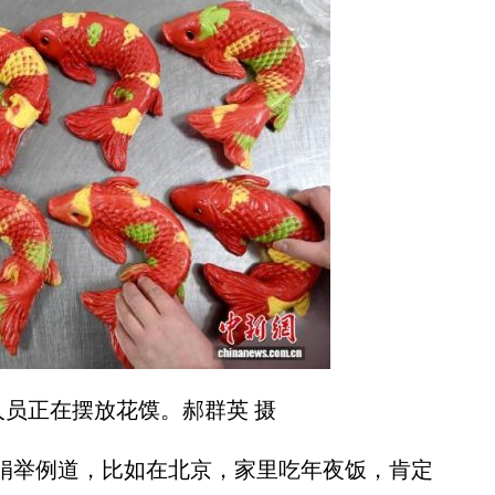
员正在摆放花馍。郝群英 摄
娟举例道，比如在北京，家里吃年夜饭，肯定