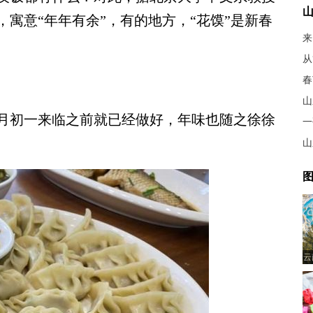
寓意“年年有余”，有的地方，“花馍”是新春
来
春
山
初一来临之前就已经做好，年味也随之徐徐
一
山
图
云