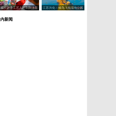
西藏拉萨手工艺人赶制酥油花
江苏兴化：候鸟飞抵湿地公园
喜迎藏历新年
浅滩觅食休憩
国内新闻