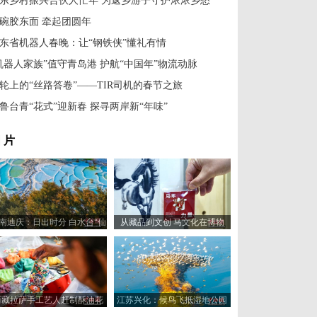
东乡村振兴合伙人忙年 为返乡游子守护浓浓乡愁
碗胶东面 牵起团圆年
东省机器人春晚：让“钢铁侠”懂礼有情
机器人家族”值守青岛港 护航“中国年”物流动脉
轮上的“丝路答卷”——TIR司机的春节之旅
鲁台青“花式”迎新春 探寻两岸新“年味”
 片
南迪庆：日出时分 白水台“仙
从藏品到文创 马文化在博物
人遗田”染金边
馆“奔”向新岁
西藏拉萨手工艺人赶制酥油花
江苏兴化：候鸟飞抵湿地公园
喜迎藏历新年
浅滩觅食休憩