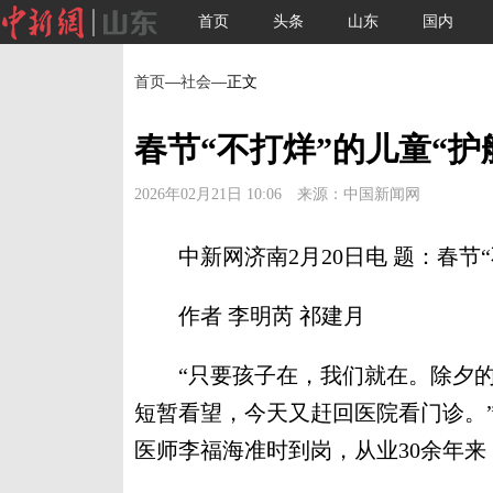
首页
头条
山东
国内
首页
—
社会
—正文
春节“不打烊”的儿童“
2026年02月21日 10:06 来源：中国新闻网
中新网济南2月20日电 题：春节“
作者 李明芮 祁建月
“只要孩子在，我们就在。除夕的
短暂看望，今天又赶回医院看门诊。
医师李福海准时到岗，从业30余年