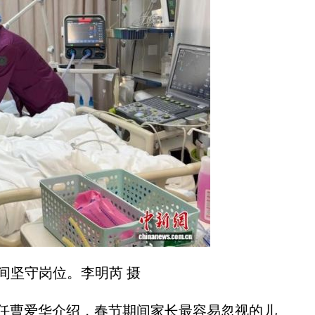
间坚守岗位。李明芮 摄
曹爱华介绍，春节期间家长最容易忽视的儿