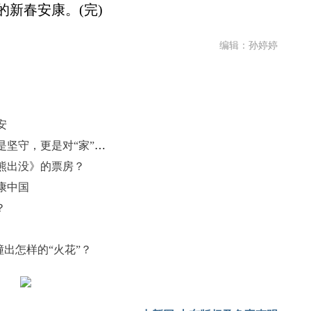
新春安康。(完)
编辑：孙婷婷
安
中国驻外基建工作者的马年春节：是坚守，更是对“家”的责任
熊出没》的票房？
康中国
？
撞出怎样的“火花”？