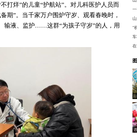
山
打烊”的儿童“护航站”。对儿科医护人员而
一
战备期”。当千家万户围炉守岁、观看春晚时，
山
、输液、监护……这群“为孩子守岁”的人，用
“
车
在
图
云