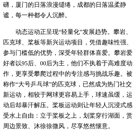
礴，厦门的日落浪漫缱绻，成都的日落温柔静
谧，每一种都令人沉醉。
动态运动正呈现“轻量化”发展趋势。攀岩、
匹克球、桨板等新兴运动项目，凭借趣味性强、
参与门槛低的优势，深受年轻群体喜爱。攀岩爱
好者以95后、00后为主，他们不执着于高难度动
作，更享受攀爬过程中的专注感与挑战乐趣。被
称作“大号乒乓球”的匹克球，已然成为热门社交
新运动，相较于网球更容易上手，球速虽缓，运
动后却暴汗解压。桨板运动则让年轻人沉浸式感
受水上自由：立于桨板之上，划桨穿行湖面，赏
周边景致、沐徐徐微风，尽享悠然惬意。