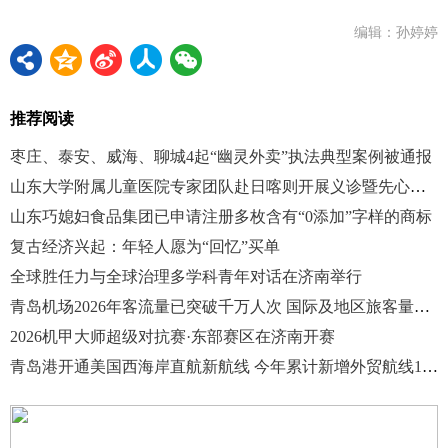
编辑：孙婷婷
推荐阅读
枣庄、泰安、威海、聊城4起“幽灵外卖”执法典型案例被通报
山东大学附属儿童医院专家团队赴日喀则开展义诊暨先心病筛查活动
山东巧媳妇食品集团已申请注册多枚含有“0添加”字样的商标
复古经济兴起：年轻人愿为“回忆”买单
全球胜任力与全球治理多学科青年对话在济南举行
青岛机场2026年客流量已突破千万人次 国际及地区旅客量增两成
2026机甲大师超级对抗赛·东部赛区在济南开赛
青岛港开通美国西海岸直航新航线 今年累计新增外贸航线13条