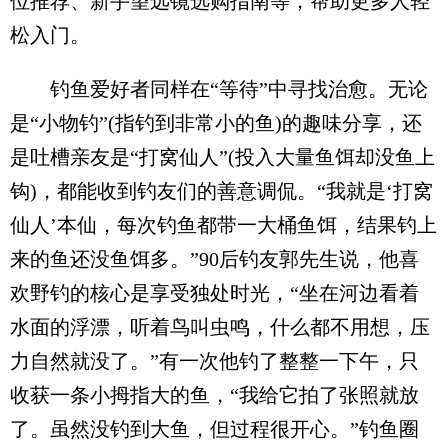
位推荐、新手望远镜选购指南等，帮助更多人轻
松入门。
钓鱼爱好者同样在“等待”中寻找治愈。无论
是“小物钓”(指钓到非常小的鱼)的趣味分享，还
是吐槽亲友是“打窝仙人”(投入大量鱼饵却没鱼上
钩)，都能收到钓友们的善意调侃。“我就是‘打窝
仙人’本仙，每次钓鱼都带一大桶鱼饵，结果钓上
来的鱼还没鱼饵多。”90后钓友郭先生说，他喜
欢野钓的核心是享受独处时光，“坐在河边看着
水面的浮漂，听着鸟叫虫鸣，什么都不用想，压
力自然就没了。”有一次他钓了整整一下午，只
收获一条小拇指大的鱼，“我给它拍了张照就放
了。虽然没钓到大鱼，但过程很开心。”钓鱼圈