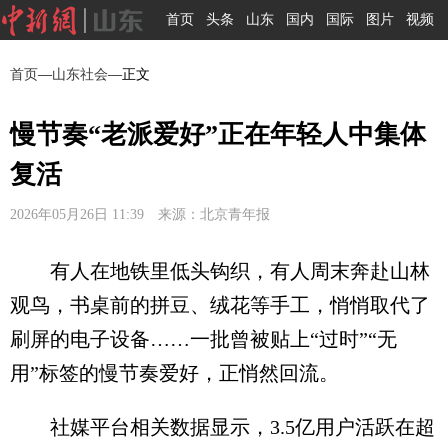
首页
头条
山东
国内
国际
图片
视频
首页
—
山东社会
—正文
慢节奏“老派爱好”正在年轻人中集体
复活
2026年05月26日 11:39 来源：北京青年报
有人在地铁里低头钩织，有人周末奔赴山林
观鸟，书桌前的拼豆、绒花等手工，悄悄取代了
刷屏的电子设备……一批曾被贴上“过时”“无
用”标签的慢节奏爱好，正悄然回流。
社媒平台相关数据显示，3.5亿用户活跃在超