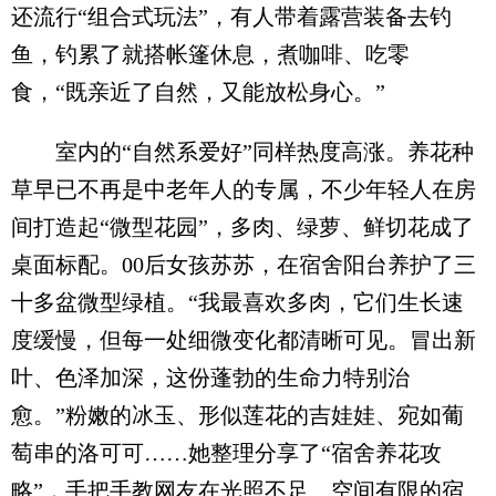
还流行“组合式玩法”，有人带着露营装备去钓
鱼，钓累了就搭帐篷休息，煮咖啡、吃零
食，“既亲近了自然，又能放松身心。”
室内的“自然系爱好”同样热度高涨。养花种
草早已不再是中老年人的专属，不少年轻人在房
间打造起“微型花园”，多肉、绿萝、鲜切花成了
桌面标配。00后女孩苏苏，在宿舍阳台养护了三
十多盆微型绿植。“我最喜欢多肉，它们生长速
度缓慢，但每一处细微变化都清晰可见。冒出新
叶、色泽加深，这份蓬勃的生命力特别治
愈。”粉嫩的冰玉、形似莲花的吉娃娃、宛如葡
萄串的洛可可……她整理分享了“宿舍养花攻
略”，手把手教网友在光照不足、空间有限的宿