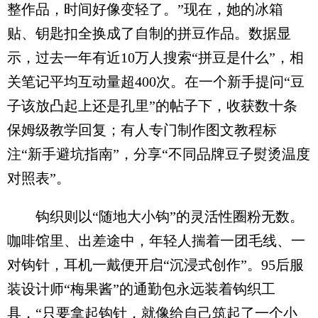
整作品，时间好像变轻了。”现在，她的冰箱
贴、钥匙扣全换成了自制的拼豆作品。数据显
示，过去一年有近10万人搜索“拼豆是什么”，相
关笔记平均互动量超400次。在一个新手提问“豆
子该放凸起上还是孔里”的帖子下，收获数十条
保姆级教学回复；有人专门制作图文教程标
注“新手避坑指南”，分享“不同品牌豆子熨烫温度
对照表”。
钩织则以“随地大小钩”的灵活性圈粉无数。
咖啡馆里、出差途中，年轻人揣着一团毛线、一
对钩针，耳机一戴便开启“沉浸式创作”。95后服
装设计师“梅果酱”的通勤包永远装着钩织工
具，“只要拿起钩针，就像给自己筑起了一个小