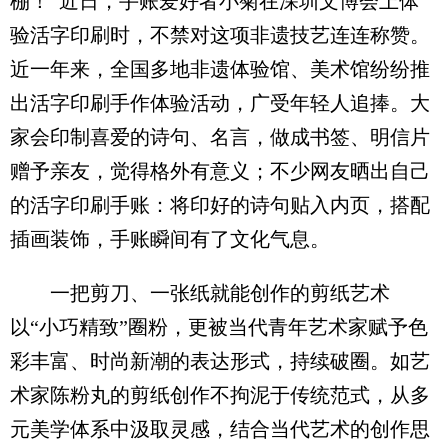
棚！”近日，手账爱好者小菊在深圳文博会上体
验活字印刷时，不禁对这项非遗技艺连连称赞。
近一年来，全国多地非遗体验馆、美术馆纷纷推
出活字印刷手作体验活动，广受年轻人追捧。大
家会印制喜爱的诗句、名言，做成书签、明信片
赠予亲友，觉得格外有意义；不少网友晒出自己
的活字印刷手账：将印好的诗句贴入内页，搭配
插画装饰，手账瞬间有了文化气息。
一把剪刀、一张纸就能创作的剪纸艺术
以“小巧精致”圈粉，更被当代青年艺术家赋予色
彩丰富、时尚新潮的表达形式，持续破圈。如艺
术家陈粉丸的剪纸创作不拘泥于传统范式，从多
元美学体系中汲取灵感，结合当代艺术的创作思