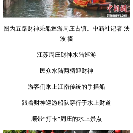
图为五路财神乘船巡游周庄古镇。中新社记者 泱
波 摄
江苏周庄财神水陆巡游
民众水陆两栖迎财神
游客们乘上江南传统的手摇船
跟着财神巡游船队穿行于水上财道
顺带“打卡”周庄的水上景点