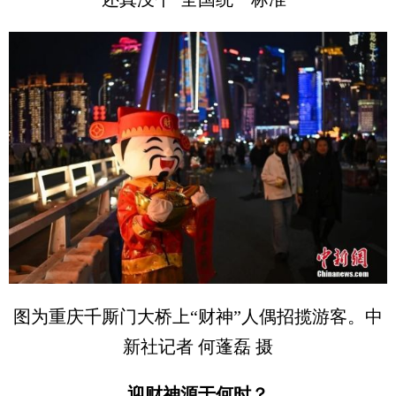
图为重庆千厮门大桥上“财神”人偶招揽游客。中
新社记者 何蓬磊 摄
迎财神源于何时？