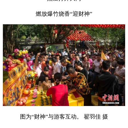
燃放爆竹烧香“迎财神”
图为“财神”与游客互动。 翟羽佳 摄