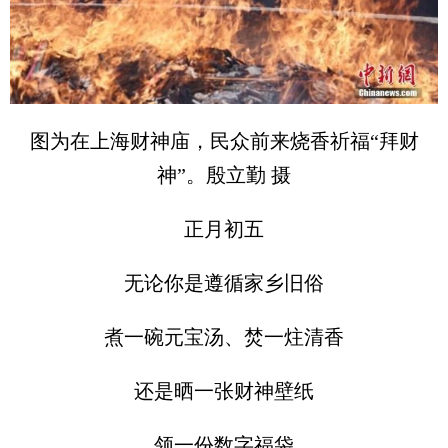
图为在上海财神庙，民众前来烧香祈福“拜财
神”。殷立勤 摄
正月初五
无论你是遵循家乡旧俗
煮一碗元宝汤、焚一炷清香
还是晒一张财神壁纸
领一份数字福袋