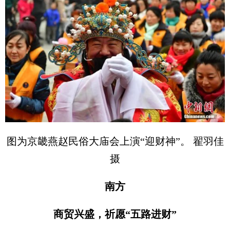
图为京畿燕赵民俗大庙会上演“迎财神”。 翟羽佳
摄
南方
商贸兴盛，祈愿“五路进财”