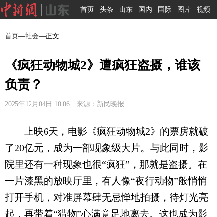
首页
头条
山东
国内
国际
图片
视频
首页
—
社会
—正文
《疯狂动物城2》遭疯狂盗摄，谁该
负责？
2025年12月04日 10:06 来源：新民晚报
上映6天，电影《疯狂动物城2》的票房就破
了20亿元，成为一部现象级大片。与此同时，影
院里还有一种现象也很“疯狂”，那就是盗摄。在
一片漆黑的放映厅里，有人像“夜行动物”般悄悄
打开手机，对准屏幕肆无忌惮地拍摄，待灯光亮
起，再带着“猎物”心满意足地离去。这也成为影