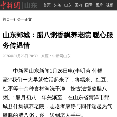
首页
头条
山东
国内
国际
图片
视频
首页
—
社会
—正文
山东鄄城：腊八粥香飘养老院 暖心服
务传温情
2026年01月26日 20:39 来源：中新网山东
中新网山东新闻1月26日电(李明芮 付帮
豪)“我们一大早就忙活起来了，将糯米、红豆、
红枣等十余种食材淘洗干净，按古法慢熬腊八
粥。”腊月初八，年关渐至，在山东省菏泽市鄄
城县什集镇养老院，志愿者康静与同伴端起热气
腾腾的腊八粥，逐一送到老人手中。