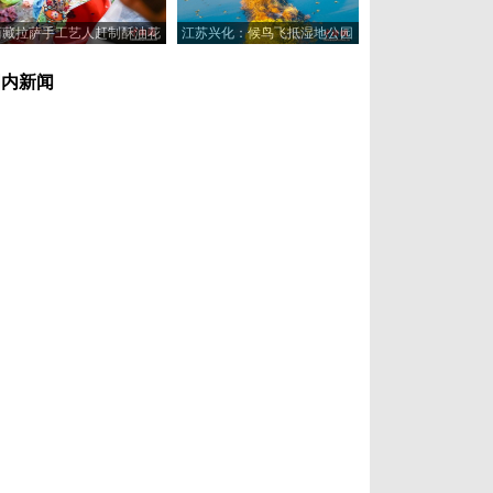
西藏拉萨手工艺人赶制酥油花
江苏兴化：候鸟飞抵湿地公园
喜迎藏历新年
浅滩觅食休憩
国内新闻