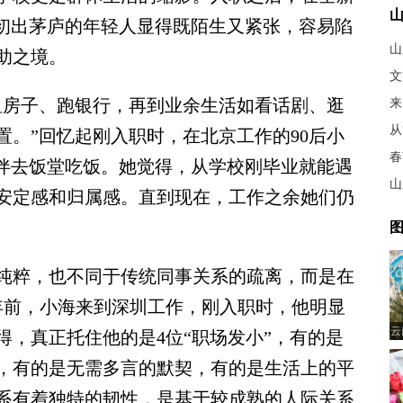
，初出茅庐的年轻人显得既陌生又紧张，容易陷
山
助之境。
文
房子、跑银行，再到业余生活如看话剧、逛
来
。”回忆起刚入职时，在北京工作的90后小
春
结伴去饭堂吃饭。她觉得，从学校刚毕业就能遇
山
安定感和归属感。直到现在，工作之余她们仍
图
粹，也不同于传统同事关系的疏离，而是在
年前，小海来到深圳工作，刚入职时，他明显
云
，真正托住他的是4位“职场发小”，有的是
，有的是无需多言的默契，有的是生活上的平
系有着独特的韧性，是基于较成熟的人际关系