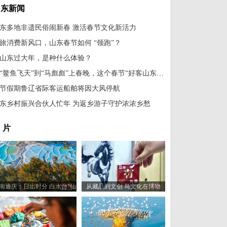
山东新闻
东多地非遗民俗闹新春 激活春节文化新活力
旅消费新风口，山东春节如何 “领跑”？
山东过大年，是种什么体验？
从“鳌鱼飞天”到“马彪彪”上春晚，这个春节“好客山东”赢在哪儿?
节假期鲁辽省际客运船舶将因大风停航
东乡村振兴合伙人忙年 为返乡游子守护浓浓乡愁
 片
南迪庆：日出时分 白水台“仙
从藏品到文创 马文化在博物
人遗田”染金边
馆“奔”向新岁