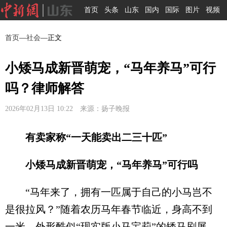
首页
头条
山东
国内
国际
图片
视频
首页
—
社会
—正文
小矮马成新晋萌宠，“马年养马”可行
吗？律师解答
2026年02月13日 10:22 来源：扬子晚报
有卖家称“一天能卖出二三十匹”
小矮马成新晋萌宠，“马年养马”可行吗
“马年来了，拥有一匹属于自己的小马岂不
是很拉风？”随着农历马年春节临近，身高不到
一米、外形酷似“现实版小马宝莉”的矮马刷屏，