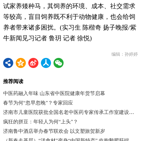
试家养矮种马，其饲养的环境、成本、社交需求
等较高，盲目饲养既不利于动物健康，也会给饲
养者带来诸多困扰。(实习生 陈楷奇 扬子晚报/紫
牛新闻见习记者 鲁玥 记者 徐悦)
编辑：孙婷婷
推荐阅读
中医药融入年味 山东省中医院健康年货节启幕
春节为何“忽早忽晚”？专家回应
济南市儿童医院获批全国名老中医药专家传承工作室建设项目
疯狂的拼豆：年轻人为何“上头”？
济南鲁中酒店举办春节联欢会 以文塑旅贺新岁
（新春走基层）“洋食材”变身“中国新特产” 临朐鹅肥肝端上世界餐桌