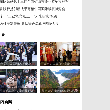
东队荣获第十三届全国矿山救援竞赛多项冠军
鲁版权携创新成果亮相中国国际版权博览会
东：“工业脊梁”挺立，“未来新枝”繁茂
内外专家聚鲁 共探绿色氧化与药物创制
 片
第十届中国国际版权博览会在
大使夫人探店北京老字号
山东青岛开幕
北京遇寒潮 气温明显下降
秋意渐浓 秦岭腹地层林尽染
国内新闻