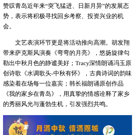
赞叹青岛近年来“突飞猛进、日新月异”的发展态
势，表示将积极寻找回乡考察、投资兴业的机
会。
文艺表演环节更是将活动推向高潮。胡发翔
带来萨克斯风演奏《弯弯的月亮》，悠扬旋律勾
勒出中秋月色的静谧美好；Tracy深情朗诵冯玉原
创诗歌《水调歌头-中秋有怀》，古典诗词的韵味
感染着在场每一位嘉宾；韩长福朗诵原创作品
《我的家乡在青岛》，用真挚的情感诠释了家乡
的秀丽风光与蓬勃生机，引发强烈共鸣。