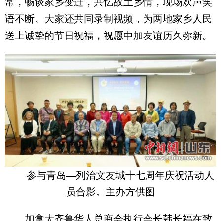
常，畅谈家乡变迁，共忆故土乡情，现场欢声笑
语不断。大家还共同录制视频，为两地家乡人民
送上诚挚的节日祝福，祝愿中加友谊历久弥新。
参与青岛—列治文友城十七周年庆祝活动人
员合影。主办方供图
加拿大齐鲁华人总商会执行会长韩长福在致