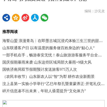
编辑：沙见龙
推荐阅读
海誓山盟 浪漫青岛︱在即墨古城沉浸式体验三生三世的甜蜜之约
山东联通客户日 以有温度的服务做百姓身边的“贴心人”
一部手机在手，畅游泰安无忧！泰山旅游游客服务平台全新升级
国庆假期暴雨来袭 山东这些区域局部大暴雨+9级大风
国铁济南局双节假期预计发送旅客975万人次
（农民丰收节）山东新农人以“智”为犁 耕作农业新图景
汶上县第一实验小学举行“乙巳年祭孔暨童蒙养正·开笔礼仪式”
碎片信息凑不出未来，年轻人亟需提升“文化体力”