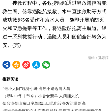
搜救过程中，各救捞船舶通过释放遥控智能
救生圈、傍靠遇险船接救、水中直接救助等方式
成功救起5名受伤和落水人员。随即开展消防灭
火和应急拖带等工作，将遇险船拖离主航道。经
过一系列救援行动，遇险人员和船舶全部转危为
安。(完)
编辑：孙婷婷
推荐阅读
“最小太阳”现身小暑 高热不退迈向大暑
（寻味中华｜节令）小暑食新早 人间烟火长
烟台港创山东口岸单船出口风电设备发运量新高
“科学”号考察船在山东青岛起航 开启西太平洋科考新任务