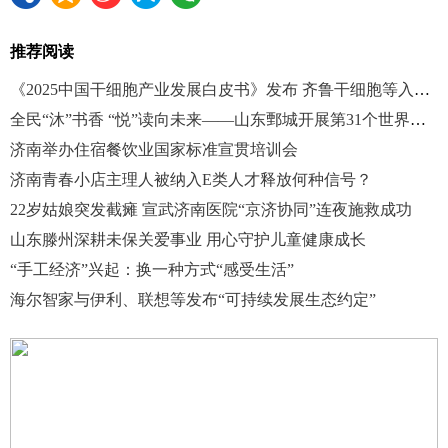
推荐阅读
《2025中国干细胞产业发展白皮书》发布 齐鲁干细胞等入选综合实力top10
全民“沐”书香 “悦”读向未来——山东鄄城开展第31个世界读书日活动暨全民阅读活动周
济南举办住宿餐饮业国家标准宣贯培训会
济南青春小店主理人被纳入E类人才释放何种信号？
22岁姑娘突发截瘫 宣武济南医院“京济协同”连夜施救成功
山东滕州深耕未保关爱事业 用心守护儿童健康成长
“手工经济”兴起：换一种方式“感受生活”
海尔智家与伊利、联想等发布“可持续发展生态约定”