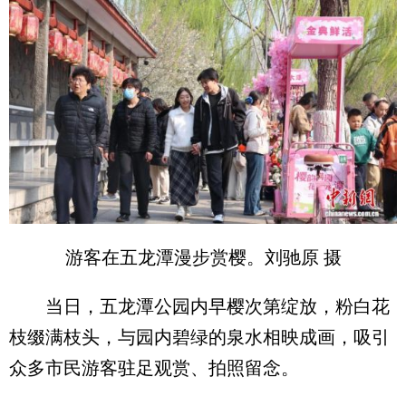
游客在五龙潭漫步赏樱。刘驰原 摄
当日，五龙潭公园内早樱次第绽放，粉白花
枝缀满枝头，与园内碧绿的泉水相映成画，吸引
众多市民游客驻足观赏、拍照留念。