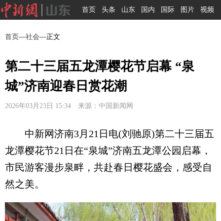
首页
头条
山东
国内
国际
图片
视频
首页
—
社会
—正文
第二十三届五龙潭樱花节启幕 “泉
城”济南迎春日赏花潮
2026年03月23日 15:34 来源：中国新闻网
中新网济南3月21日电(刘驰原)第二十三届五
龙潭樱花节21日在“泉城”济南五龙潭公园启幕，
市民游客漫步泉畔，共赴春日樱花盛会，感受自
然之美。