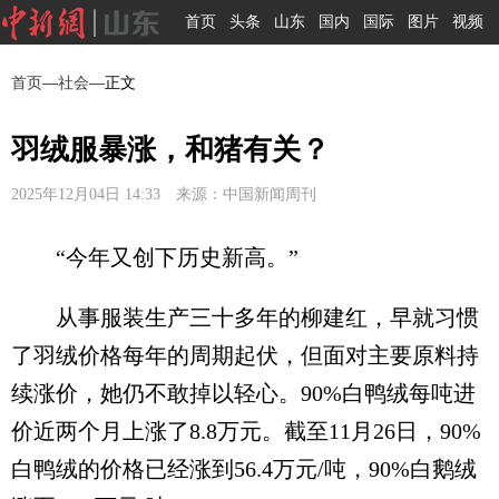
首页
头条
山东
国内
国际
图片
视频
首页
—
社会
—正文
羽绒服暴涨，和猪有关？
2025年12月04日 14:33 来源：中国新闻周刊
“今年又创下历史新高。”
从事服装生产三十多年的柳建红，早就习惯
了羽绒价格每年的周期起伏，但面对主要原料持
续涨价，她仍不敢掉以轻心。90%白鸭绒每吨进
价近两个月上涨了8.8万元。截至11月26日，90%
白鸭绒的价格已经涨到56.4万元/吨，90%白鹅绒