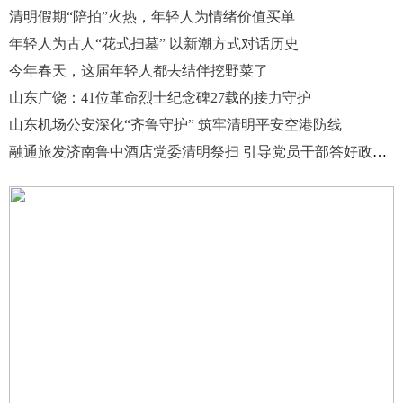
清明假期“陪拍”火热，年轻人为情绪价值买单
年轻人为古人“花式扫墓” 以新潮方式对话历史
今年春天，这届年轻人都去结伴挖野菜了
山东广饶：41位革命烈士纪念碑27载的接力守护
山东机场公安深化“齐鲁守护” 筑牢清明平安空港防线
融通旅发济南鲁中酒店党委清明祭扫 引导党员干部答好政绩观“三问”