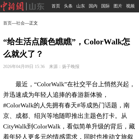
首页
头条
山东
国内
国际
图片
视频
首页
—
社会
—正文
“给生活点颜色瞧瞧”，ColorWalk怎
么就火了？
2026年04月09日 15:36 来源：扬子晚报
最近，“ColorWalk”在社交平台上悄然兴起，
并迅速成为年轻人追捧的春游新体验，
#ColorWalk的人先拥有春天#等成热门话题，南
京、成都、绍兴等地随即推出主题色打卡。从
CityWalk到ColorWalk，看似简单升级的背后，藏
着年轻人更多元的情感需求，同时也推动文旅叙