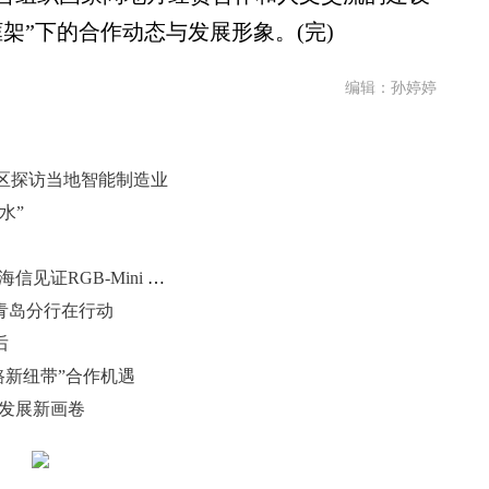
架”下的合作动态与发展形象。(完)
编辑：孙婷婷
区探访当地智能制造业
水”
全球顶级KOL也“追星” 科技博主在海信见证RGB-Mini LED色彩奥秘
青岛分行在行动
后
路新纽带”合作机遇
城发展新画卷