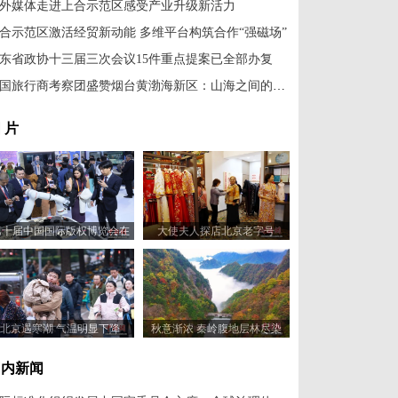
外媒体走进上合示范区感受产业升级新活力
合示范区激活经贸新动能 多维平台构筑合作“强磁场”
东省政协十三届三次会议15件重点提案已全部办复
韩国旅行商考察团盛赞烟台黄渤海新区：山海之间的诗意邂逅
 片
第十届中国国际版权博览会在
大使夫人探店北京老字号
山东青岛开幕
北京遇寒潮 气温明显下降
秋意渐浓 秦岭腹地层林尽染
国内新闻