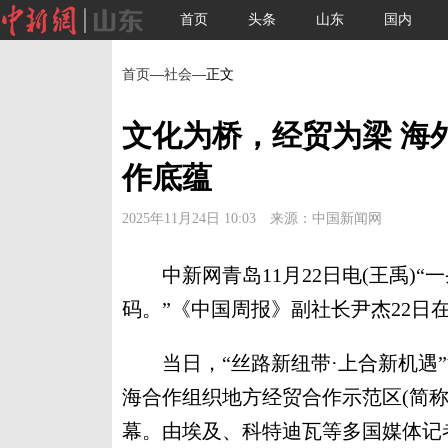
首页
头条
山东
国内
首页
—
社会
—正文
文化为桥，经贸为梁 海
作底蕴
2025年11月24日 10:03 来源：中国新闻网
中新网青岛11月22日电(王禹)“
码。”《中国周报》副社长尹杰22日
当日，“丝路新纽带·上合新机遇”
海合作组织地方经贸合作示范区(简称
幕。由埃及、科特迪瓦等多国媒体记