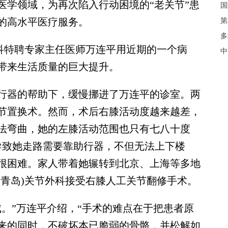
医学领域，为再次陷入行动困境的“老关节”患
国
的高水平医疗服务。
第
多
科特聘专家主任医师万连平用近期的一个病
中
带来生活质量的巨大提升。
器的帮助下，缓慢挪进了万连平的诊室。两
节置换术。然而，术后右膝活动度越来越差，
法弯曲，她的左膝活动范围也只有七八十度
)。这导致她走路需要靠助行器，不但无法上下楼
很困难。家人带着她辗转到北京、上海等多地
(青岛)关节外科接受右膝人工关节翻修手术。
”万连平介绍，“手术的难点在于把患者原
来的同时，不破坏本已脆弱的骨骼，并松解如