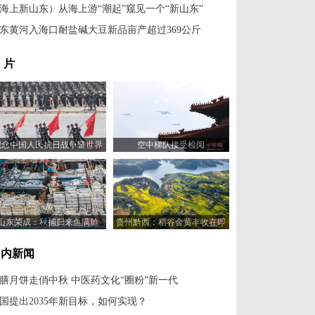
海上新山东）从海上游“潮起”窥见一个“新山东”
东黄河入海口耐盐碱大豆新品亩产超过369公斤
 片
纪念中国人民抗日战争暨世界
空中梯队接受检阅
反法西斯战争胜利80周年大会
举行
山东荣成：秋捕归来鱼满舱
贵州黔西：稻谷金黄丰收在即
国内新闻
膳月饼走俏中秋 中医药文化“圈粉”新一代
国提出2035年新目标，如何实现？