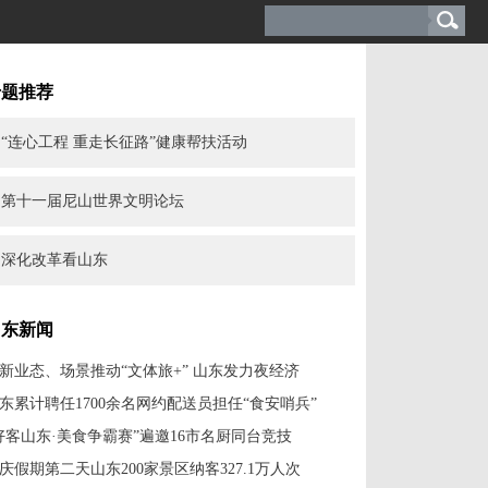
专题推荐
“连心工程 重走长征路”健康帮扶活动
第十一届尼山世界文明论坛
深化改革看山东
山东新闻
新业态、场景推动“文体旅+” 山东发力夜经济
东累计聘任1700余名网约配送员担任“食安哨兵”
好客山东·美食争霸赛”遍邀16市名厨同台竞技
庆假期第二天山东200家景区纳客327.1万人次