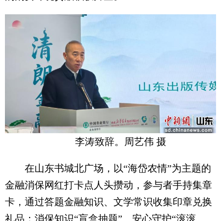
李涛致辞。周艺伟 摄
在山东书城北广场，以“海岱农情”为主题的
金融消保网红打卡点人头攒动，参与者手持集章
卡，通过答题金融知识、文学常识收集印章兑换
礼品；消保知识“盲盒抽题”、安心守护“滚滚