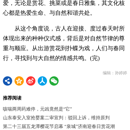
爱，无论是赏花、挑菜或是春日雅集，其文化核
心都是热爱生命、与自然和谐共处。
从这个角度说，古人在迎接、度过春天时所
体现出来的种种仪式感，背后是对自然节律的尊
重与顺应。从出游赏花到扑蝶为戏，人们与春同
行，寻找到与大自然的情感共鸣。(完)
编辑：孙婷婷
推荐阅读
咳喘两周药难停，元凶竟然是“它”
山东泰安入室抢婴案二审宣判：驳回上诉，维持原判
第二十三届五龙潭樱花节启幕 “泉城”济南迎春日赏花潮