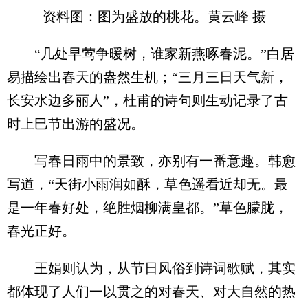
资料图：图为盛放的桃花。黄云峰 摄
“几处早莺争暖树，谁家新燕啄春泥。”白居
易描绘出春天的盎然生机；“三月三日天气新，
长安水边多丽人”，杜甫的诗句则生动记录了古
时上巳节出游的盛况。
写春日雨中的景致，亦别有一番意趣。韩愈
写道，“天街小雨润如酥，草色遥看近却无。最
是一年春好处，绝胜烟柳满皇都。”草色朦胧，
春光正好。
王娟则认为，从节日风俗到诗词歌赋，其实
都体现了人们一以贯之的对春天、对大自然的热