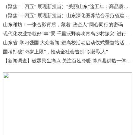
（聚焦“十四五” 展现新担当）“美丽山东”这五年：高品质生态环境从蓝图变实景
（聚焦“十四五” 展现新担当）山东深化医养结合示范省建设 托起健康“夕阳红”
山东潍坊：一张合影背后，藏着“政企人”同心同行的密码
现代化农业绘就好“丰”景 千里沃野奏响青岛乡村振兴“进行曲”
山东省“学习强国 大众新闻”进高校活动启动仪式暨首站活动在滨州医学院举行
国考打破“35岁上限”，推动全社会告别“以龄取人”
【新闻调查】‌破题民生痛点 关注百姓冷暖 博兴县供热一体化改革纪实